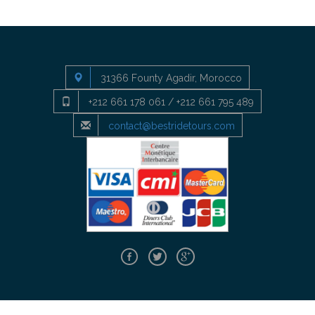
31366 Founty Agadir, Morocco
+212 661 178 061 / +212 661 795 489
contact@bestridetours.com